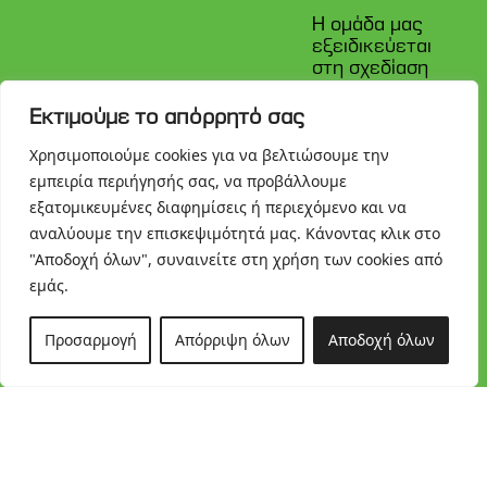
Η ομάδα μας
εξειδικεύεται
στη σχεδίαση
και κατασκευή
παλετών και
Εκτιμούμε το απόρρητό σας
ξύλινων
κιβωτίων με
Χρησιμοποιούμε cookies για να βελτιώσουμε την
γνώμονα την
εμπειρία περιήγησής σας, να προβάλλουμε
TOP
ασφάλεια, την
εξατομικευμένες διαφημίσεις ή περιεχόμενο και να
αντοχή και την
αναλύουμε την επισκεψιμότητά μας. Κάνοντας κλικ στο
αξιοπιστία.
"Αποδοχή όλων", συναινείτε στη χρήση των cookies από
Στόχος μας, να
διασφαλίσουμε
εμάς.
ότι το
περιεχόμενο
Προσαρμογή
Απόρριψη όλων
Αποδοχή όλων
κάθε
συσκευασίας
παραμένει
απόλυτα
προστατευμένο
σε κάθε στάδιο
μεταφοράς και