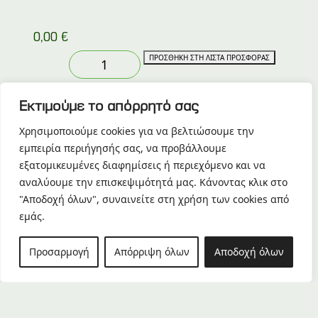
0,00
€
Παλετόξυλα
ΠΡΟΣΘΗΚΗ ΣΤΗ ΛΙΣΤΑ ΠΡΟΣΦΟΡΑΣ
ποσότητα
Κατηγορία:
Παλετοξυλεία
Εκτιμούμε το απόρρητό σας
Περιγραφή
Χρησιμοποιούμε cookies για να βελτιώσουμε την
εμπειρία περιήγησής σας, να προβάλλουμε
Περιγραφή
TOP
εξατομικευμένες διαφημίσεις ή περιεχόμενο και να
Τα παλετόξυλα αποτελούν την
αναλύουμε την επισκεψιμότητά μας. Κάνοντας κλικ στο
σημαντικότερη α’ ύλη για την κατασκευή
παλετών, και ανάλογα με τις προδιαγραφές
"Αποδοχή όλων", συναινείτε στη χρήση των cookies από
που παράγονται στο εργοστάσιό μας στην
εμάς.
Καβάλα, προσφέρουν την απαιτούμενη
αντοχή και αξιοπιστία.
Προσαρμογή
Απόρριψη όλων
Αποδοχή όλων
Κατηγορίες: