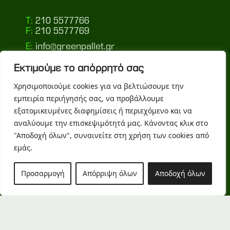
T:
210 5577766
F:
210 5577769
E:
info@greenpallet.gr
Εκτιμούμε το απόρρητό σας
Ακολουθήστε μας
Χρησιμοποιούμε cookies για να βελτιώσουμε την
εμπειρία περιήγησής σας, να προβάλλουμε
TOP
εξατομικευμένες διαφημίσεις ή περιεχόμενο και να
αναλύουμε την επισκεψιμότητά μας. Κάνοντας κλικ στο
"Αποδοχή όλων", συναινείτε στη χρήση των cookies από
Όροι Χρήσης
Πολιτική απορρήτου
εμάς.
Προσαρμογή
Απόρριψη όλων
Αποδοχή όλων
Design, Development & Marketing by
DigitalUp