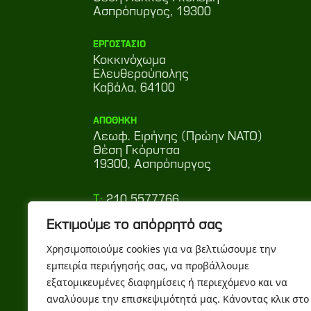
Ασπρόπυργος, 19300
ΕΡΓΟΣΤΑΣΙΟ
Κοκκινόχωμα
Ελευθερούπολης
Καβάλα, 64100
ΑΠΟΘΗΚΗ
Λεωφ. Ειρήνης (Πρώην ΝΑΤΟ)
Θέση Γκόρυτσα
19300, Ασπρόπυργος
T:
210 5577766
F:
210 5577769
Εκτιμούμε το απόρρητό σας
E:
info@greenpallet.gr
Χρησιμοποιούμε cookies για να βελτιώσουμε την
εμπειρία περιήγησής σας, να προβάλλουμε
εξατομικευμένες διαφημίσεις ή περιεχόμενο και να
αναλύουμε την επισκεψιμότητά μας. Κάνοντας κλικ στο
Ακολουθήστε μας