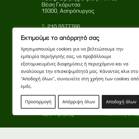
Θέση Γκόρυτσα
19300, Ασπρόπυργος
T:
210 5577766
F:
210 5577769
Εκτιμούμε το απόρρητό σας
E:
info@greenpallet.gr
Χρησιμοποιούμε cookies για να βελτιώσουμε την
εμπειρία περιήγησής σας, να προβάλλουμε
εξατομικευμένες διαφημίσεις ή περιεχόμενο και να
αναλύουμε την επισκεψιμότητά μας. Κάνοντας κλικ στο
Ακολουθήστε μας
"Αποδοχή όλων", συναινείτε στη χρήση των cookies από
εμάς.
Προσαρμογή
Απόρριψη όλων
Αποδοχή όλων
Όροι Χρήσης
Πολιτική απο