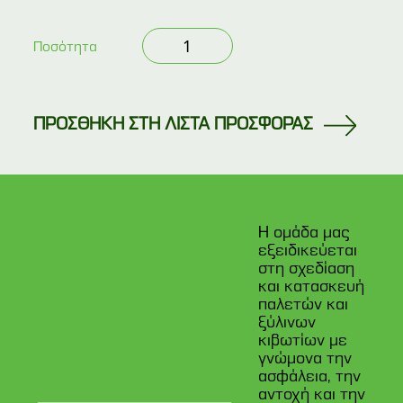
Μεταχειρισμένη
Ποσότητα
παλέτα
100x100
ποσότητα
ΠΡΟΣΘΗΚΗ ΣΤΗ ΛΙΣΤΑ ΠΡΟΣΦΟΡΑΣ
Η ομάδα μας
εξειδικεύεται
στη σχεδίαση
και κατασκευή
παλετών και
ξύλινων
κιβωτίων με
γνώμονα την
ασφάλεια, την
αντοχή και την