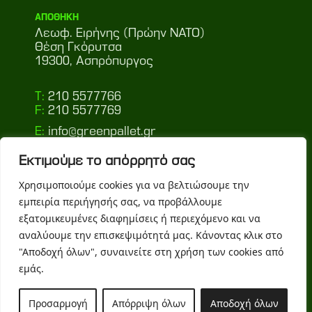
ΑΠΟΘΗΚΗ
Λεωφ. Ειρήνης (Πρώην ΝΑΤΟ)
Θέση Γκόρυτσα
19300, Ασπρόπυργος
T:
210 5577766
F:
210 5577769
E:
info@greenpallet.gr
Εκτιμούμε το απόρρητό σας
Ακολουθήστε μας
Χρησιμοποιούμε cookies για να βελτιώσουμε την
εμπειρία περιήγησής σας, να προβάλλουμε
TOP
εξατομικευμένες διαφημίσεις ή περιεχόμενο και να
αναλύουμε την επισκεψιμότητά μας. Κάνοντας κλικ στο
"Αποδοχή όλων", συναινείτε στη χρήση των cookies από
Όροι Χρήσης
Πολιτική απορρήτου
εμάς.
Προσαρμογή
Απόρριψη όλων
Αποδοχή όλων