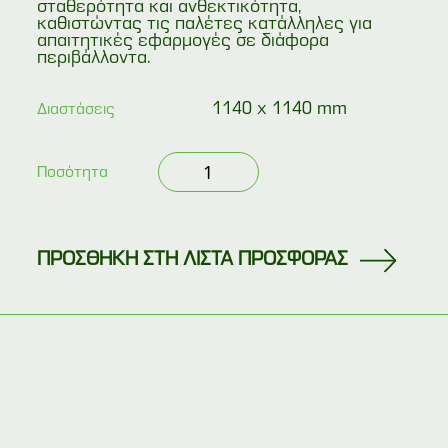
σταθερότητα και ανθεκτικότητα,
καθιστώντας τις παλέτες κατάλληλες για
απαιτητικές εφαρμογές σε διάφορα
περιβάλλοντα.
1140 x 1140 mm
Διαστάσεις
Μεταχειρισμένη
Ποσότητα
περιμετρική
παλέτα
βαρέως
τύπου
114x114
4
ΠΡΟΣΘΗΚΗ ΣΤΗ ΛΙΣΤΑ ΠΡΟΣΦΟΡΑΣ
εισόδων
με
τάκους
ποσότητα