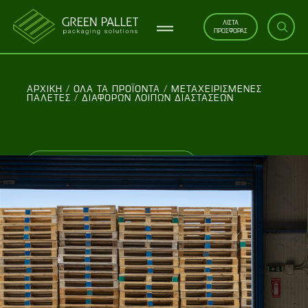
ΛΙΣΤΑ
ΠΡΟΣΦΟΡΑΣ
ΑΡΧΙΚΗ
/
ΌΛΑ ΤΑ ΠΡΟΪΌΝΤΑ
/
ΜΕΤΑΧΕΙΡΙΣΜΈΝΕΣ
ΠΑΛΈΤΕΣ
/
ΔΙΑΦΌΡΩΝ ΛΟΙΠΏΝ ΔΙΑΣΤΆΣΕΩΝ
ΜΕΤΑΧΕΙΡΙΣΜΕΝΕΣ ΠΑΛΕΤΕΣ
Διαφόρων λοιπών
διαστάσεων