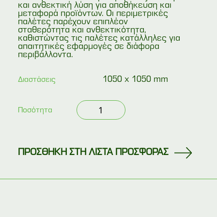
και ανθεκτική λύση για αποθήκευση και
μεταφορά προϊόντων. Οι περιμετρικές
παλέτες παρέχουν επιπλέον
σταθερότητα και ανθεκτικότητα,
καθιστώντας τις παλέτες κατάλληλες για
απαιτητικές εφαρμογές σε διάφορα
περιβάλλοντα.
1050 x 1050 mm
Διαστάσεις
Μεταχειρισμένη
Ποσότητα
περιμετρική
παλέτα
βαρέως
τύπου
105x105
4
ΠΡΟΣΘΗΚΗ ΣΤΗ ΛΙΣΤΑ ΠΡΟΣΦΟΡΑΣ
εισόδων
με
τάκους
ποσότητα