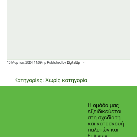
-->
15 Μαρτίου, 2024 11:09 πμ
Published by
DigitalUp
Κατηγορίες: Χωρίς κατηγορία
Η ομάδα μας
εξειδικεύεται
στη σχεδίαση
και κατασκευή
παλετών και
ξύλινων