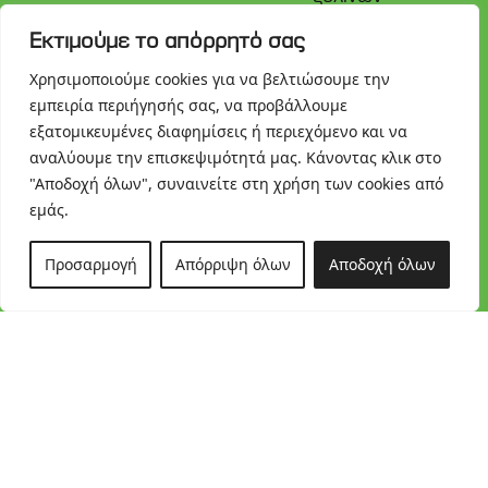
κιβωτίων με
Εκτιμούμε το απόρρητό σας
γνώμονα την
ασφάλεια, την
Χρησιμοποιούμε cookies για να βελτιώσουμε την
αντοχή και την
αξιοπιστία.
εμπειρία περιήγησής σας, να προβάλλουμε
TOP
Στόχος μας, να
εξατομικευμένες διαφημίσεις ή περιεχόμενο και να
διασφαλίσουμε
αναλύουμε την επισκεψιμότητά μας. Κάνοντας κλικ στο
ότι το
"Αποδοχή όλων", συναινείτε στη χρήση των cookies από
περιεχόμενο
εμάς.
κάθε
συσκευασίας
παραμένει
Προσαρμογή
Απόρριψη όλων
Αποδοχή όλων
απόλυτα
προστατευμένο
σε κάθε στάδιο
μεταφοράς και
αποθήκευσης.